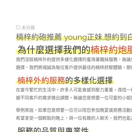
未分類
楠梓約砲推薦 young正妹,想約到
為什麼選擇我們的
楠梓約炮
我們淫娃楠梓外約提供多樣化選擇的臺灣兼職妹服務，無論
選擇，我們將竭誠為每位客戶提供最佳的楠梓舒壓體驗。期
楠梓外約服務
的多樣化選擇
在當今繁忙的生活中，許多人可能會感到壓力重重，尋找一
據不同客戶的需求做出調整。無論您是想要一位可愛的小姐
舉例來說，如果您是想要一位可以陪您參加晚宴或商務活動
希望享受一個輕鬆的晚上，與一位有趣的人聊天，我們也能
服務的品質與專業性