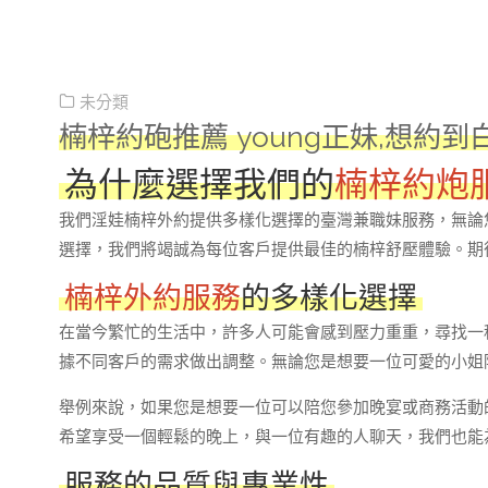
未分類
楠梓約砲推薦 young正妹,想約到
為什麼選擇我們的
楠梓約炮
我們淫娃楠梓外約提供多樣化選擇的臺灣兼職妹服務，無論
選擇，我們將竭誠為每位客戶提供最佳的楠梓舒壓體驗。期
楠梓外約服務
的多樣化選擇
在當今繁忙的生活中，許多人可能會感到壓力重重，尋找一
據不同客戶的需求做出調整。無論您是想要一位可愛的小姐
舉例來說，如果您是想要一位可以陪您參加晚宴或商務活動
希望享受一個輕鬆的晚上，與一位有趣的人聊天，我們也能
服務的品質與專業性