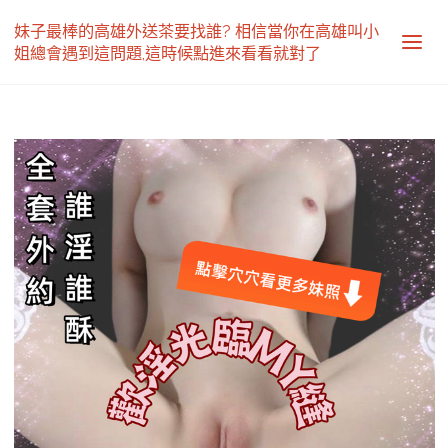
妹子最棒的高雄外送茶要找誰? 相信當你在高雄叫小
姐總會遇到這問題,這時候點進來看看就對了