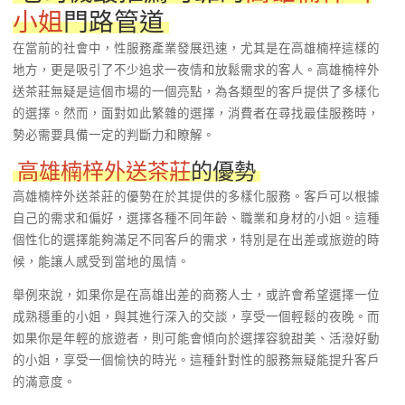
小姐
門路管道
在當前的社會中，性服務產業發展迅速，尤其是在高雄楠梓這樣的
地方，更是吸引了不少追求一夜情和放鬆需求的客人。高雄楠梓外
送茶莊無疑是這個市場的一個亮點，為各類型的客戶提供了多樣化
的選擇。然而，面對如此繁雜的選擇，消費者在尋找最佳服務時，
勢必需要具備一定的判斷力和瞭解。
高雄楠梓外送茶莊
的優勢
高雄楠梓外送茶莊的優勢在於其提供的多樣化服務。客戶可以根據
自己的需求和偏好，選擇各種不同年齡、職業和身材的小姐。這種
個性化的選擇能夠滿足不同客戶的需求，特別是在出差或旅遊的時
候，能讓人感受到當地的風情。
舉例來說，如果你是在高雄出差的商務人士，或許會希望選擇一位
成熟穩重的小姐，與其進行深入的交談，享受一個輕鬆的夜晚。而
如果你是年輕的旅遊者，則可能會傾向於選擇容貌甜美、活潑好動
的小姐，享受一個愉快的時光。這種針對性的服務無疑能提升客戶
的滿意度。