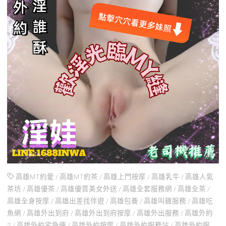
高雄MT約愛
/
高雄MT約茶
/
高雄上門按摩
/
高雄乳牛
/
高雄人氣
茶坊
/
高雄優茶
/
高雄優質美女外送
/
高雄全套服務網
/
高雄全茶
/
高雄全身按摩
/
高雄出差找伴遊
/
高雄包養
/
高雄叫雞服務
/
高雄吃
魚網
/
高雄外出到府
/
高雄外出到府按摩
/
高雄外出服務
/
高雄外約
S
/
高雄外約宅急便
/
高雄外約按摩
/
高雄外約服務站
/
高雄外約服