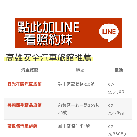
高雄安全汽車旅館推薦
汽車旅館
地址
電話
日光花園汽車旅館
鼓山區龍勝路318號
07-
5552366
美麗四季精品旅館
前鎮區一心一路203巷
07-
26號
7527699
薇風情汽車旅館
鳳山區保仁街1號
07-
7968689