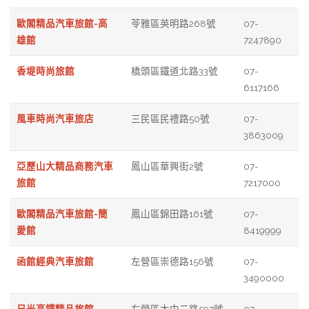
歐閣精品汽車旅館-高
苓雅區英明路268號
07-
雄館
7247890
香堤時尚旅館
橋頭區鐵道北路33號
07-
6117166
風車時尚汽車旅店
三民區民禮路50號
07-
3863009
亞歷山大精品商務汽車
鳳山區華興街2號
07-
旅館
7217000
歐閣精品汽車旅館-簡
鳳山區錦田路161號
07-
愛館
8419999
函館經典汽車旅館
左營區崇德路156號
07-
3490000
日光高鐵精品旅館
左營區大中二路597號
07-