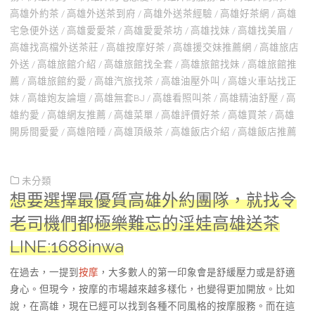
高雄外約茶
/
高雄外送茶到府
/
高雄外送茶經驗
/
高雄好茶網
/
高雄
宅急便外送
/
高雄愛愛茶
/
高雄愛愛茶坊
/
高雄找妹
/
高雄找美眉
/
高雄找高檔外送茶莊
/
高雄按摩好茶
/
高雄援交妹推薦網
/
高雄旅店
外送
/
高雄旅館介紹
/
高雄旅館找全套
/
高雄旅館找妹
/
高雄旅館推
薦
/
高雄旅館約愛
/
高雄汽旅找茶
/
高雄油壓外叫
/
高雄火車站找正
妹
/
高雄炮友論壇
/
高雄無套BJ
/
高雄看照叫茶
/
高雄精油舒壓
/
高
雄約愛
/
高雄網友推薦
/
高雄菜單
/
高雄評價好茶
/
高雄買茶
/
高雄
開房間愛愛
/
高雄陪睡
/
高雄頂級茶
/
高雄飯店介紹
/
高雄飯店推薦
未分類
想要選擇最優質高雄外約團隊，就找令
老司機們都極樂難忘的淫娃高雄送茶
LINE:1688inwa
在過去，一提到
按摩
，大多數人的第一印象會是舒緩壓力或是舒適
身心。但現今，按摩的市場越來越多樣化，也變得更加開放。比如
說，在高雄，現在已經可以找到各種不同風格的按摩服務。而在這