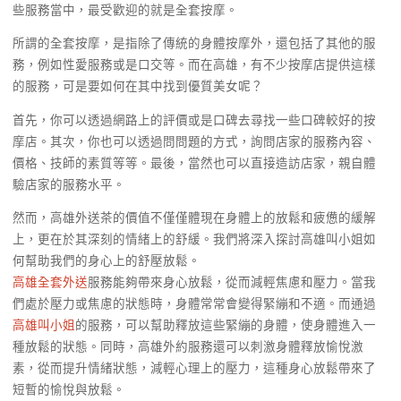
些服務當中，最受歡迎的就是全套按摩。
所謂的全套按摩，是指除了傳統的身體按摩外，還包括了其他的服
務，例如性愛服務或是口交等。而在高雄，有不少按摩店提供這樣
的服務，可是要如何在其中找到優質美女呢？
首先，你可以透過網路上的評價或是口碑去尋找一些口碑較好的按
摩店。其次，你也可以透過問問題的方式，詢問店家的服務內容、
價格、技師的素質等等。最後，當然也可以直接造訪店家，親自體
驗店家的服務水平。
然而，高雄外送茶的價值不僅僅體現在身體上的放鬆和疲憊的緩解
上，更在於其深刻的情緒上的舒緩。我們將深入探討高雄叫小姐如
何幫助我們的身心上的舒壓放鬆。
高雄全套外送
服務能夠帶來身心放鬆，從而減輕焦慮和壓力。當我
們處於壓力或焦慮的狀態時，身體常常會變得緊繃和不適。而通過
高雄叫小姐
的服務，可以幫助釋放這些緊繃的身體，使身體進入一
種放鬆的狀態。同時，高雄外約服務還可以刺激身體釋放愉悅激
素，從而提升情緒狀態，減輕心理上的壓力，這種身心放鬆帶來了
短暫的愉悅與放鬆。