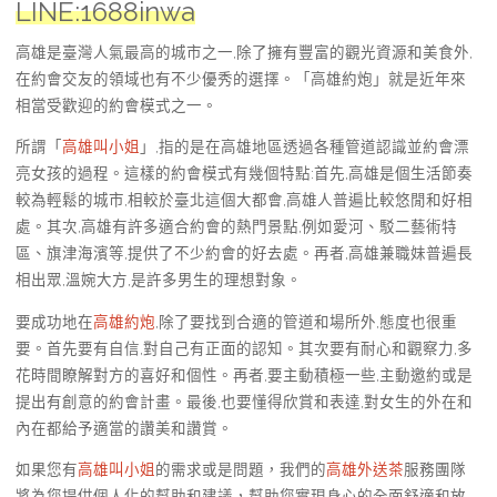
LINE:1688inwa
高雄是臺灣人氣最高的城市之一,除了擁有豐富的觀光資源和美食外,
在約會交友的領域也有不少優秀的選擇。「高雄約炮」就是近年來
相當受歡迎的約會模式之一。
所謂「
高雄叫小姐
」,指的是在高雄地區透過各種管道認識並約會漂
亮女孩的過程。這樣的約會模式有幾個特點:首先,高雄是個生活節奏
較為輕鬆的城市,相較於臺北這個大都會,高雄人普遍比較悠閒和好相
處。其次,高雄有許多適合約會的熱門景點,例如愛河、駁二藝術特
區、旗津海濱等,提供了不少約會的好去處。再者,高雄兼職妹普遍長
相出眾,溫婉大方,是許多男生的理想對象。
要成功地在
高雄約炮
,除了要找到合適的管道和場所外,態度也很重
要。首先要有自信,對自己有正面的認知。其次要有耐心和觀察力,多
花時間瞭解對方的喜好和個性。再者,要主動積極一些,主動邀約或是
提出有創意的約會計畫。最後,也要懂得欣賞和表達,對女生的外在和
內在都給予適當的讚美和讚賞。
如果您有
高雄叫小姐
的需求或是問題，我們的
高雄外送茶
服務團隊
將為您提供個人化的幫助和建議，幫助您實現身心的全面舒適和放