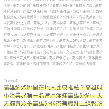
務網
/
高雄外約網
/
高雄外約茶
/
高雄外貌協會
/
高雄外送茶
/
高雄
外送茶到府
/
高雄外送茶經驗
/
高雄好茶推薦
/
高雄好茶網
/
高雄宅
急便外送
/
高雄愛愛茶
/
高雄愛愛茶坊
/
高雄找妹
/
高雄找美眉
/
高
雄找高檔外送茶莊
/
高雄技術茶
/
高雄按摩
/
高雄按摩好茶
/
高雄援
交妹推薦網
/
高雄旅店外送
/
高雄旅館介紹
/
高雄旅館找全套
/
高雄
旅館找妹
/
高雄旅館推薦
/
高雄旅館約愛
/
高雄正妹推薦
/
高雄汽旅
找茶
/
高雄汽旅約茶
/
高雄油壓外叫
/
高雄火車站找正妹
/
高雄炮友
論壇
/
高雄無套BJ
/
高雄看照叫茶
/
高雄精油按摩
/
高雄精油舒壓
/
高雄約愛
/
高雄約茶推薦
/
高雄網友推薦
/
高雄老司機
/
高雄舒壓按
摩
/
高雄茶莊推薦
/
高雄菜單
/
高雄評價好茶
/
高雄買茶
/
高雄開房
間愛愛
/
高雄陪睡
/
高雄頂級茶
/
高雄飯店介紹
/
高雄飯店推薦
未分類
高雄約炮哪間在地人比較推薦？高雄叫
小姐業界第一名當屬淫娃高雄外約，天
天擁有眾多高雄外送茶兼職妹上線報班