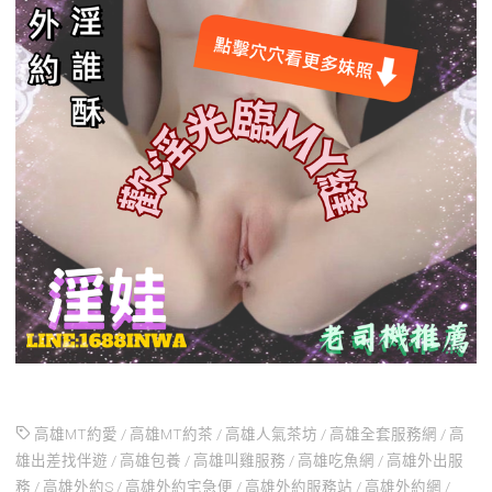
高雄MT約愛
/
高雄MT約茶
/
高雄人氣茶坊
/
高雄全套服務網
/
高
雄出差找伴遊
/
高雄包養
/
高雄叫雞服務
/
高雄吃魚網
/
高雄外出服
務
/
高雄外約S
/
高雄外約宅急便
/
高雄外約服務站
/
高雄外約網
/