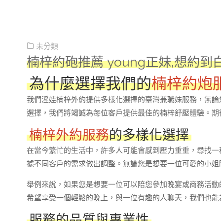
未分類
楠梓約砲推薦 young正妹,想約到
為什麼選擇我們的
楠梓約炮
我們淫娃楠梓外約提供多樣化選擇的臺灣兼職妹服務，無論
選擇，我們將竭誠為每位客戶提供最佳的楠梓舒壓體驗。期
楠梓外約服務
的多樣化選擇
在當今繁忙的生活中，許多人可能會感到壓力重重，尋找一
據不同客戶的需求做出調整。無論您是想要一位可愛的小姐
舉例來說，如果您是想要一位可以陪您參加晚宴或商務活動
希望享受一個輕鬆的晚上，與一位有趣的人聊天，我們也能
服務的品質與專業性