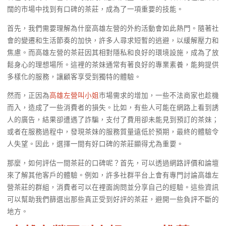
闊的市場中找到有口碑的茶莊，成為了一項重要的技能。
首先，我們需要理解為什麼高雄左營的外約活動會如此熱門。隨著社
會的變遷和生活節奏的加快，許多人尋求短暫的逃避，以緩解壓力和
焦慮。而高雄左營的茶莊因其相對隱私和良好的環境設施，成為了放
鬆身心的理想場所。這裡的茶妹通常有著良好的專業素養，能夠提供
多樣化的服務，讓顧客享受到獨特的體驗。
然而，正因為
高雄左營叫小姐
市場需求的增加，一些不法商家也趁機
而入，造成了一些消費者的損失。比如，有些人可能在網路上看到誘
人的廣告，結果卻遭遇了詐騙，支付了費用卻未能見到預訂的茶妹；
或者在服務過程中，發現茶妹的服務質量遠低於預期，最終的體驗令
人失望。因此，選擇一間有好口碑的茶莊顯得尤為重要。
那麼，如何評估一間茶莊的口碑呢？首先，可以透過網路評價和論壇
來了解其他客戶的體驗。例如，許多社群平台上會有專門討論高雄左
營茶莊的群組，消費者可以在裡面詢問並分享自己的經驗。這些資訊
可以幫助我們篩選出那些真正受到好評的茶莊，避開一些負評不斷的
地方。