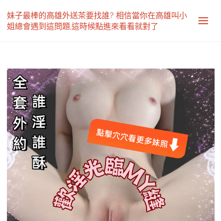
妹子最棒的高雄外送茶要找誰? 相信當你在高雄叫小
姐總會遇到這問題,這時候點進來看看就對了