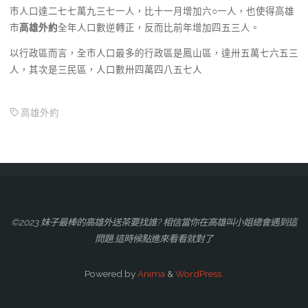
市人口達二七七萬九三七一人，比十一月增加六○一人，也使得高雄
市
高雄外約
全年人口數逆轉正，反而比前年增加四五三人。
以行政區而言，全市人口最多的行政區是鳳山區，達卅五萬七六五三
人，其次是三民區，人口數卅四萬四八五七人
高雄外約
©2023 妹子最棒的高雄外送茶要找誰? 相信當你在高雄叫小姐總會遇到這
問題,這時候點進來看看就對了
Powered by
Anima
&
WordPress.