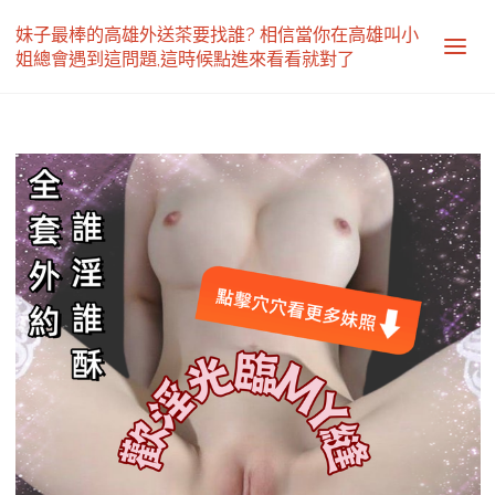
妹子最棒的高雄外送茶要找誰? 相信當你在高雄叫小
姐總會遇到這問題,這時候點進來看看就對了