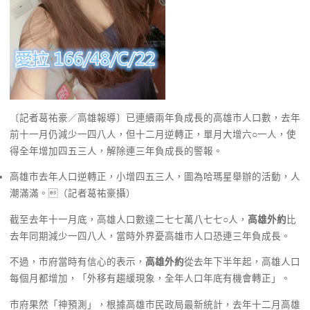
〔記者葛祐豪／高雄報導〕已連續兩年負成長的高雄市人口數，去年
前十一月仍減少一四八人，但十二月逆轉正，單月大增六○一人，使
得全年增加四五三人，解除連三年負成長的警報。
高雄市去年人口逆轉正，小增四五三人，圖為哈瑪星舉辦的活動，人
潮滿滿。（記者葛祐豪攝）
截至去年十一月底，高雄人口數達二七七萬八七七○人，
高雄外約
比
去年同期減少一四八人，當時外界憂高雄市人口恐連三年負成長。
不過，市府當時有信心的表示，
高雄外約
從去年下半年起，高雄人口
每個月都增加，「外移有趨緩現象，全年人口年底有機會轉正」。
市府果然「神預測」，根據高雄市民政局最新統計，去年十二月高雄