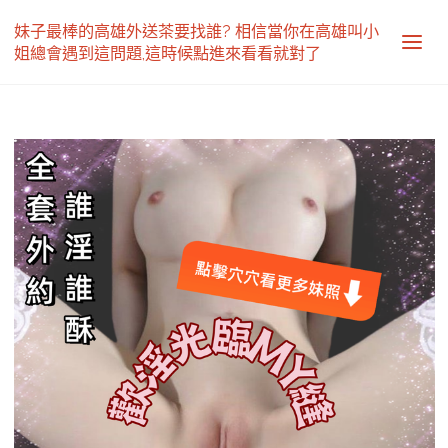
妹子最棒的高雄外送茶要找誰? 相信當你在高雄叫小
姐總會遇到這問題,這時候點進來看看就對了