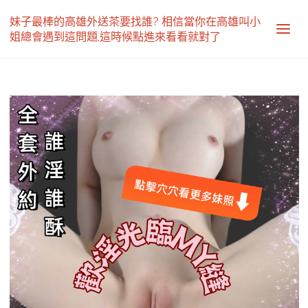
妹子最棒的高雄外送茶要找誰? 相信當你在高雄叫小
姐總會遇到這問題,這時候點進來看看就對了