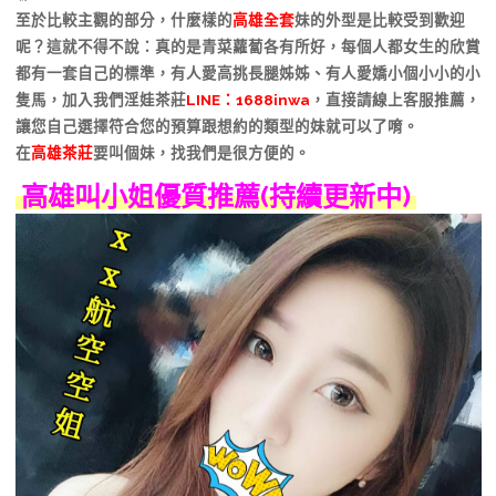
至於比較主觀的部分，什麼樣的
高雄全套
妹的外型是比較受到歡迎
呢？這就不得不說：真的是青菜蘿蔔各有所好，每個人都女生的欣賞
都有一套自己的標準，有人愛高挑長腿姊姊、有人愛嬌小個小小的小
隻馬，加入我們淫娃茶莊
LINE：1688inwa
，直接請線上客服推薦，
讓您自己選擇符合您的預算跟想約的類型的妹就可以了唷。
在
高雄茶莊
要叫個妹，找我們是很方便的。
高雄叫小姐優質推薦(持續更新中)