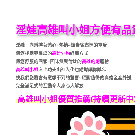
淫娃高雄叫小姐方便有品
淫娃一向秉持著熱心~熱情~讓貴賓盡情的享受
讓您找到專屬您的
高雄外約
紓壓方式
讓您舒服的回家~回味無與倫比的
高雄約炮
體驗
高雄叫小姐
床上功夫出神入化也絕對讓你難忘
找我們您將會有意想不到的驚喜~絕對值得的高雄全套外送
完全滿足式的互動令人身心大解放
高雄叫小姐優質推薦(持續更新中