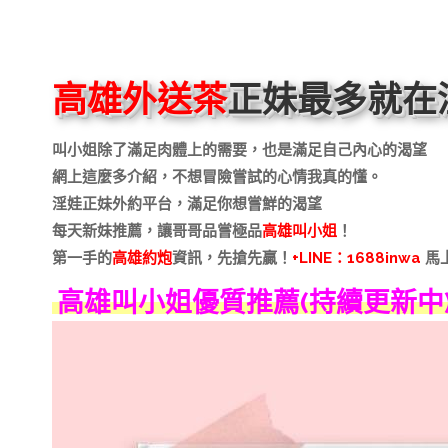
高雄外送茶
正妹最多就在
叫小姐除了滿足肉體上的需要，也是滿足自己內心的渴望
網上這麼多介紹，不想冒險嘗試的心情我真的懂。
淫娃正妹外約平台，滿足你想嘗鮮的渴望
每天新妹推薦，讓哥哥品嘗極品
高雄叫小姐
！
第一手的
高雄約炮
資訊，先搶先贏！
+LINE：1688inwa
馬上
高雄叫小姐優質推薦(持續更新中