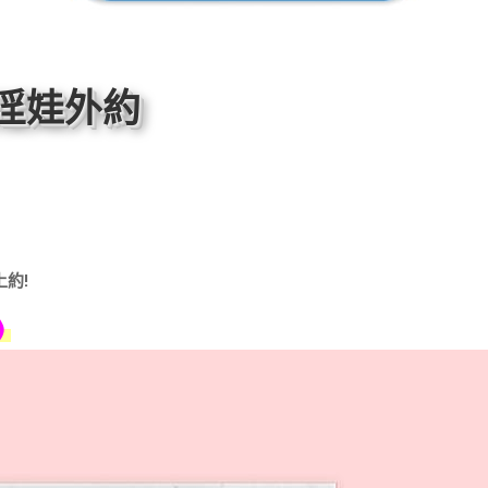
淫娃外約
約!
)