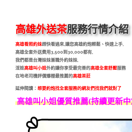
高雄外送茶
服務行情介紹
高雄看照約妹
趕快看過來,讓您高雄約炮輕鬆、快速上手,
高雄全套外送費用3,500到30,000都有,
我們都是台灣妹妹兼職外約妹妹,
淫娃
高雄叫小姐
外約讓你享受最完善的
高雄全套舒壓
服務
在地老司機評價爆棚最推薦的
高雄茶莊
延伸閱讀：
想要約炮找全套服務的網友們找我們就對了
高雄叫小姐優質推薦(持續更新中