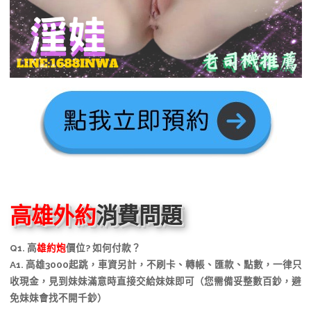
高雄外約
消費問題
Q1. 高
雄約炮
價位? 如何付款？
A1. 高雄3000起跳，車資另計，不刷卡、轉帳、匯款、點數，一律只
收現金，見到妹妹滿意時直接交給妹妹即可（您需備妥整數百鈔，避
免妹妹會找不開千鈔）