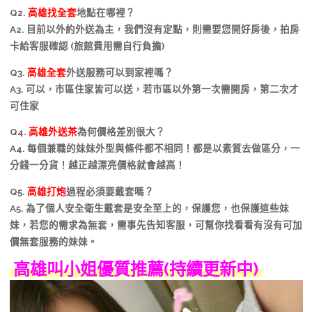
Q2.
高雄找全套
地點在哪裡？
A2. 目前以外約外送為主，我們沒有定點，則需要您開好房後，拍房
卡給客服確認 (旅館費用需自行負擔)
Q3.
高雄全套
外送服務可以到家裡嗎？
A3. 可以，市區住家皆可以送，若市區以外第一次需開房，第二次才
可住家
Q4.
高雄外送茶
為何價格差別很大？
A4. 每個兼職的妹妹外型與條件都不相同！都是以素質去做區分，一
分錢一分貨！越正越漂亮價格就會越高！
Q5.
高雄打炮
過程必須要戴套嗎？
A5. 為了個人安全衛生戴套是安全至上的，保護您，也保護這些妹
妹，若您的需求為無套，需事先告知客服，可幫你找看看有沒有可加
價無套服務的妹妹。
高雄叫小姐優質推薦(持續更新中)