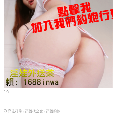
” />
高雄打炮
/
高雄找全套
/
高雄約炮