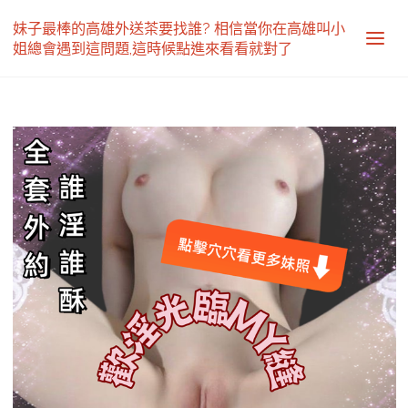
妹子最棒的高雄外送茶要找誰? 相信當你在高雄叫小
姐總會遇到這問題,這時候點進來看看就對了