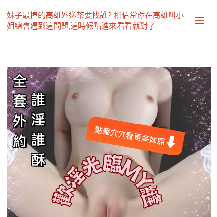
妹子最棒的高雄外送茶要找誰? 相信當你在高雄叫小
姐總會遇到這問題,這時候點進來看看就對了