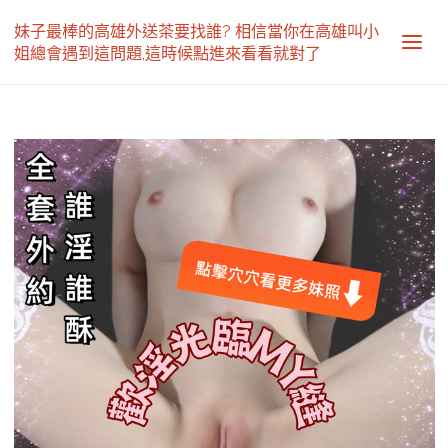
妹子最棒的高雄外送茶要找誰? 相信當你在高雄叫小
姐總會遇到這問題,這時候點進來看看就對了